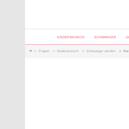
Login
KINDERWUNSCH
SCHWANGER
G
❤
Fragen
Kinderwunsch
Schwanger werden
Ste
Magazin
Forum
Service
AGB & Impressum