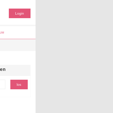
Login
UM
hen