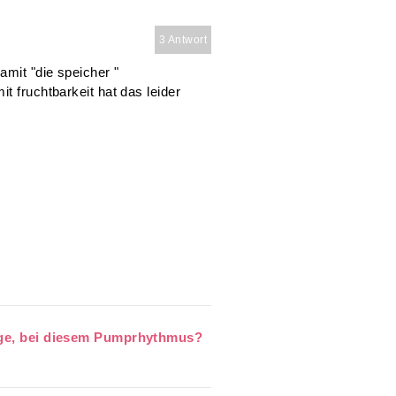
3 Antwort
mit "die speicher "
t fruchtbarkeit hat das leider
enge, bei diesem Pumprhythmus?