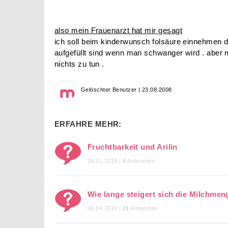
also mein Frauenarzt hat mir gesagt
ich soll beim kinderwunsch folsäure einnehmen da
aufgefüllt sind wenn man schwanger wird . aber mi
nichts zu tun .
Gelöschter Benutzer | 23.08.2008
ERFAHRE MEHR:
Fruchtbarkeit und Arilin
29.01.2019 |
4
Antworten
Wie lange steigert sich die Milchm
06.04.2015 |
21
Antworten