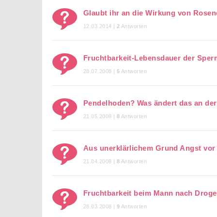
Glaubt ihr an die Wirkung von Rosenq
12.03.2014 |
2
Antworten
Fruchtbarkeit-Lebensdauer der Sper
28.07.2008 |
5
Antworten
Pendelhoden? Was ändert das an der
21.05.2008 |
8
Antworten
Aus unerklärlichem Grund Angst vor 
21.04.2008 |
8
Antworten
Fruchtbarkeit beim Mann nach Dro
28.03.2008 |
9
Antworten