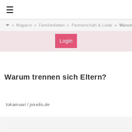
Login
⎯ Wir lieben Familie ⎯
☰
❤
Magazin
Familienleben
Partnerschaft & Liebe
Warum
Login
Login
Magazin
Forum
Service
AGB & Impressum