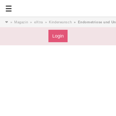
Login
⎯ Wir lieben Familie ⎯
☰
❤
Magazin
eXtra
Kinderwunsch
Endometriose und Une
Login
Login
Magazin
Forum
Service
AGB & Impressum