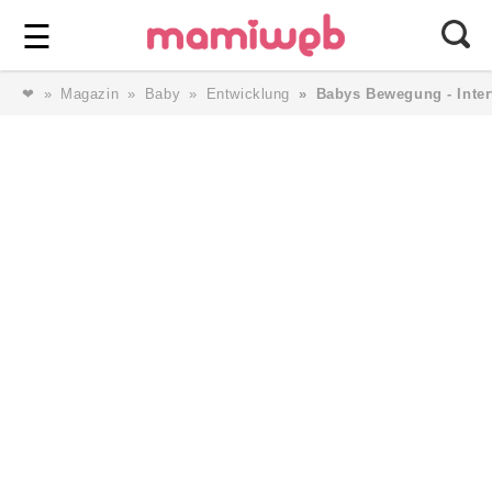
Login
⎯ Wir lieben Familie ⎯
☰
❤
Magazin
Baby
Entwicklung
Babys Bewegung - Inter
Login
Magazin
Forum
Service
AGB & Impressum