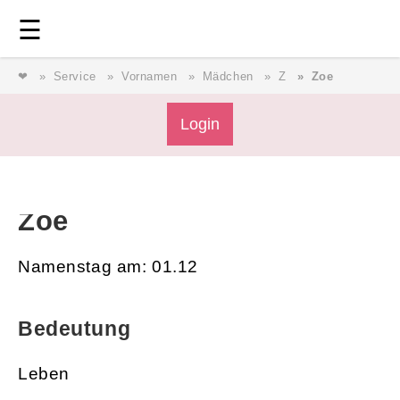
Login
⎯ Wir lieben Familie ⎯
☰
❤
Service
Vornamen
Mädchen
Z
Zoe
Login
Login
Magazin
Zoe
Forum
Namenstag am: 01.12
Service
Bedeutung
AGB & Impressum
Leben