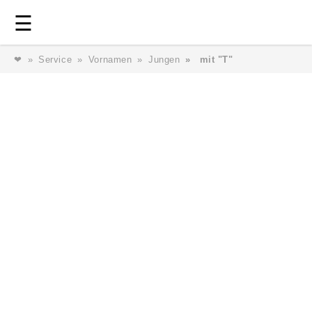
Login
⎯ Wir lieben Familie ⎯
☰
❤
Service
Vornamen
Jungen
mit "T"
Login
Magazin
Forum
Service
AGB & Impressum