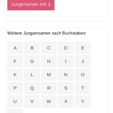
Jungsnamen mit Z
Weitere Jungennamen nach Buchstaben:
A
B
C
D
E
F
G
H
I
J
K
L
M
N
O
P
Q
R
S
T
U
V
W
X
Y