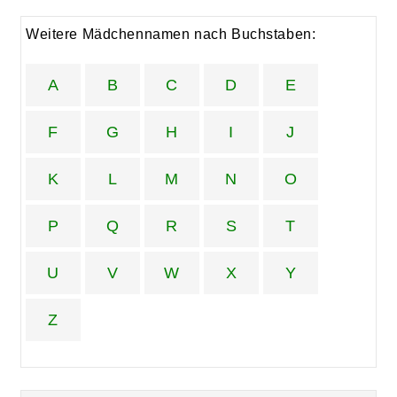
Weitere Mädchennamen nach Buchstaben:
A
B
C
D
E
F
G
H
I
J
K
L
M
N
O
P
Q
R
S
T
U
V
W
X
Y
Z