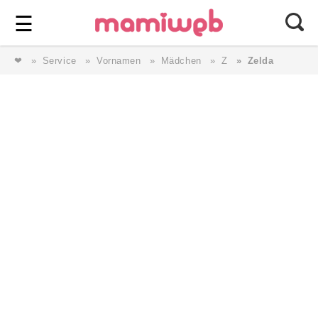
Login
⎯ Wir lieben Familie ⎯
☰
❤
Service
Vornamen
Mädchen
Z
Zelda
Login
Magazin
Forum
Service
AGB & Impressum