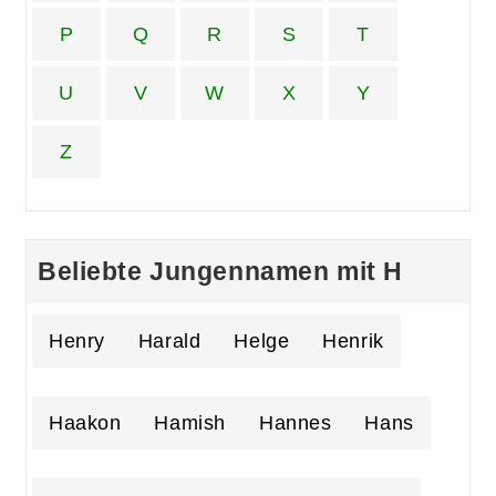
P
Q
R
S
T
U
V
W
X
Y
Z
Beliebte Jungennamen mit H
Henry
Harald
Helge
Henrik
Haakon
Hamish
Hannes
Hans