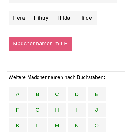
Hera
Hilary
Hilda
Hilde
Mädchennamen mit H
Weitere Mädchennamen nach Buchstaben:
A
B
C
D
E
F
G
H
I
J
K
L
M
N
O