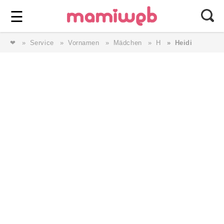
Login
⎯ Wir lieben Familie ⎯
☰
❤
Service
Vornamen
Mädchen
H
Heidi
Login
Magazin
Forum
Service
AGB & Impressum