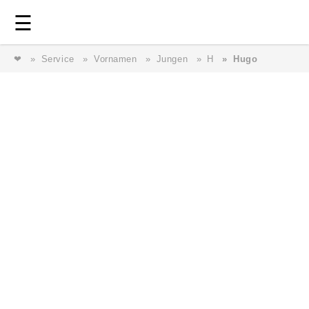
Login
⎯ Wir lieben Familie ⎯
☰
❤
Service
Vornamen
Jungen
H
Hugo
Login
Magazin
Forum
Service
AGB & Impressum