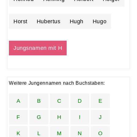
Horst
Hubertus
Hugh
Hugo
Jungsnamen mit H
Weitere Jungennamen nach Buchstaben:
A
B
C
D
E
F
G
H
I
J
K
L
M
N
O