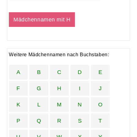
Mädchennamen mit H
Weitere Mädchennamen nach Buchstaben:
A
B
C
D
E
F
G
H
I
J
K
L
M
N
O
P
Q
R
S
T
U
V
W
X
Y