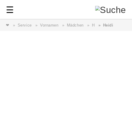
Login
⎯ Wir lieben Familie ⎯
☰
❤
Service
Vornamen
Mädchen
H
Heidi
Login
Magazin
Forum
Service
AGB & Impressum