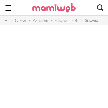
Login
⎯ Wir lieben Familie ⎯
☰
❤
Service
Vornamen
Mädchen
G
Grazyna
Login
Magazin
Forum
Service
AGB & Impressum