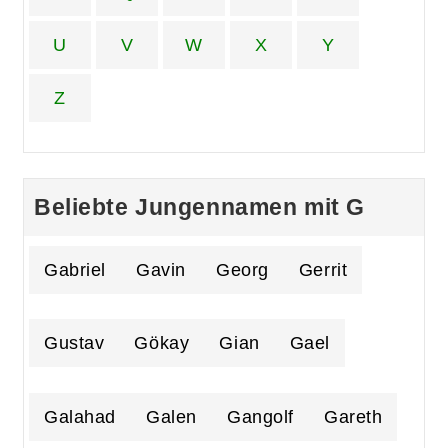
U
V
W
X
Y
Z
Beliebte Jungennamen mit G
Gabriel
Gavin
Georg
Gerrit
Gustav
Gökay
Gian
Gael
Galahad
Galen
Gangolf
Gareth