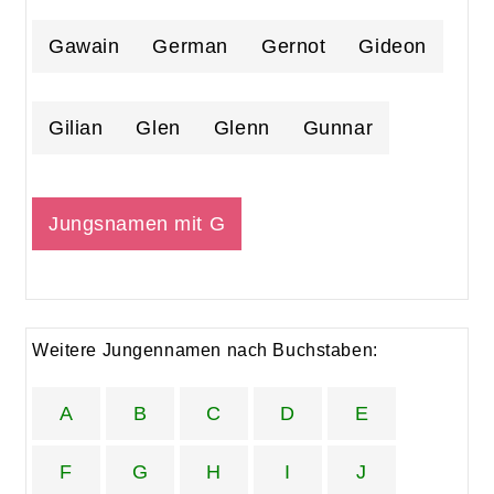
Gawain
German
Gernot
Gideon
Gilian
Glen
Glenn
Gunnar
Jungsnamen mit G
Weitere Jungennamen nach Buchstaben:
A
B
C
D
E
F
G
H
I
J