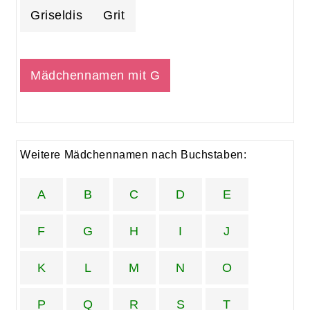
Griseldis
Grit
Mädchennamen mit G
Weitere Mädchennamen nach Buchstaben:
A
B
C
D
E
F
G
H
I
J
K
L
M
N
O
P
Q
R
S
T