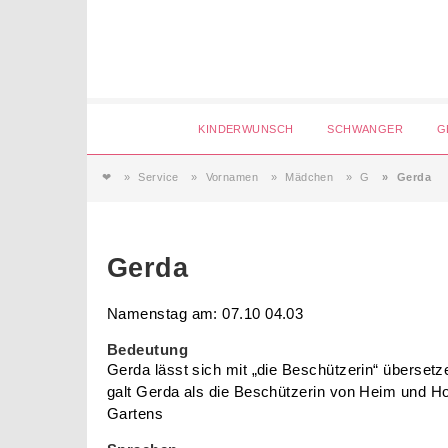
Login
KINDERWUNSCH
SCHWANGER
G
❤
Service
Vornamen
Mädchen
G
Gerda
Magazin
Forum
Gerda
Namenstag am: 07.10 04.03
Service
Bedeutung
Gerda lässt sich mit „die Beschützerin“ übersetz
AGB & Impressum
galt Gerda als die Beschützerin von Heim und Hof
Gartens