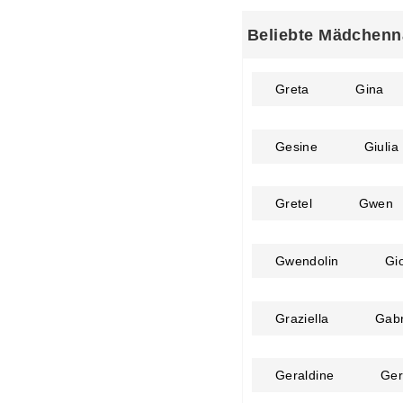
Beliebte Mädchenn
Greta
Gina
Gesine
Giulia
Gretel
Gwen
Gwendolin
Gi
Graziella
Gabr
Geraldine
Ge