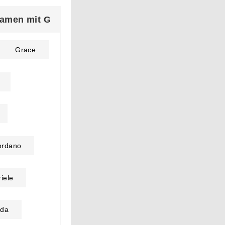
amen mit G
Grace
ordano
iele
rda