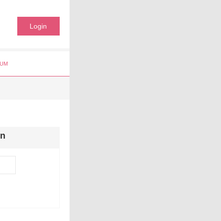
Login
UM
en