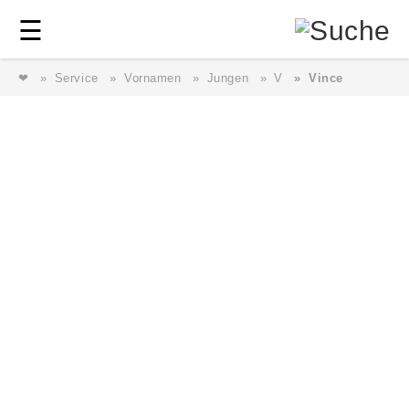
Login
⎯ Wir lieben Familie ⎯
☰
❤
Service
Vornamen
Jungen
V
Vince
Login
Magazin
Forum
Service
AGB & Impressum