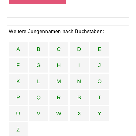
Weitere Jungennamen nach Buchstaben:
A
B
C
D
E
F
G
H
I
J
K
L
M
N
O
P
Q
R
S
T
U
V
W
X
Y
Z