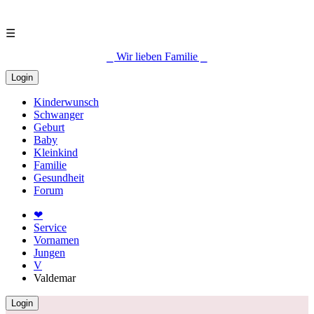
☰
⎯ Wir lieben Familie ⎯
Login
Kinderwunsch
Schwanger
Geburt
Baby
Kleinkind
Familie
Gesundheit
Forum
❤
Service
Vornamen
Jungen
V
Valdemar
Login