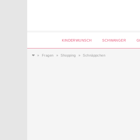
Login
KINDERWUNSCH
SCHWANGER
G
❤
Fragen
Shopping
Schnäppchen
Magazin
Forum
Service
AGB & Impressum