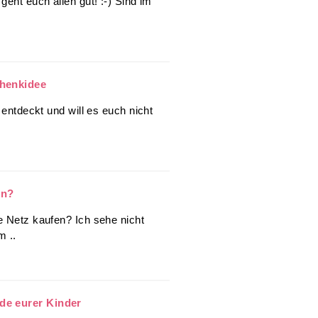
geht euch allen gut! :-) Sind im
chenkidee
 entdeckt und will es euch nicht
en?
e Netz kaufen? Ich sehe nicht
m ..
de eurer Kinder