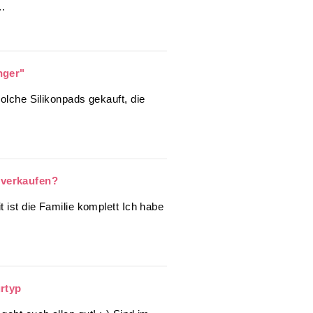
..
nger"
solche Silikonpads gekauft, die
 verkaufen?
t ist die Familie komplett Ich habe
urtyp