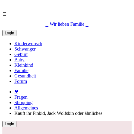
☰
⎯ Wir lieben Familie ⎯
Login
Kinderwunsch
Schwanger
Geburt
Baby
Kleinkind
Familie
Gesundheit
Forum
❤
Fragen
Shopping
Allgemeines
Kauft ihr Finkid, Jack Wolfskin oder ähnliches
Login