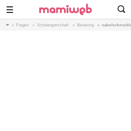
Login
⎯ Wir lieben Familie ⎯
☰
❤
Fragen
Schwangerschaft
Beratung
nabelschnurbl
Login
Magazin
Forum
Service
AGB & Impressum