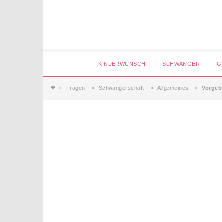
Login
KINDERWUNSCH
SCHWANGER
G
❤
Fragen
Schwangerschaft
Allgemeines
Vorgeb
Magazin
Forum
Service
AGB & Impressum