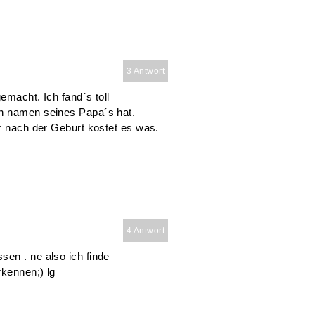
3 Antwort
emacht. Ich fand´s toll
en namen seines Papa´s hat.
er nach der Geburt kostet es was.
4 Antwort
en . ne also ich finde
rkennen;) lg