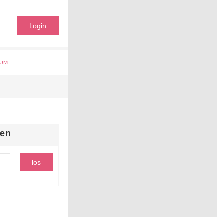
Login
UM
hen