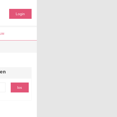
Login
UM
hen