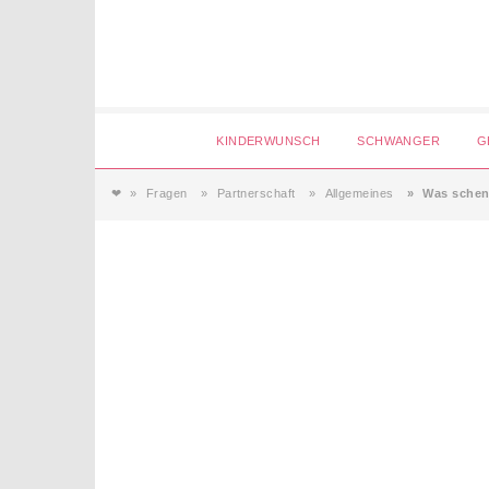
Login
KINDERWUNSCH
SCHWANGER
G
❤
Fragen
Partnerschaft
Allgemeines
Was schen
Magazin
Forum
Service
AGB & Impressum