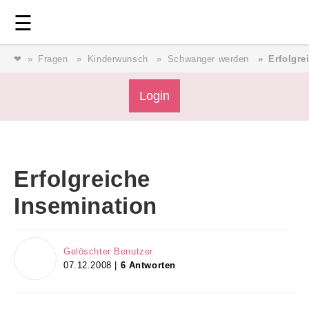
Login
⎯ Wir lieben Familie ⎯
☰
❤
Fragen
Kinderwunsch
Schwanger werden
Erfolgre
Login
Login
Magazin
Erfolgreiche
Forum
Insemination
Service
Gelöschter Benutzer
07.12.2008 |
6 Antworten
AGB & Impressum