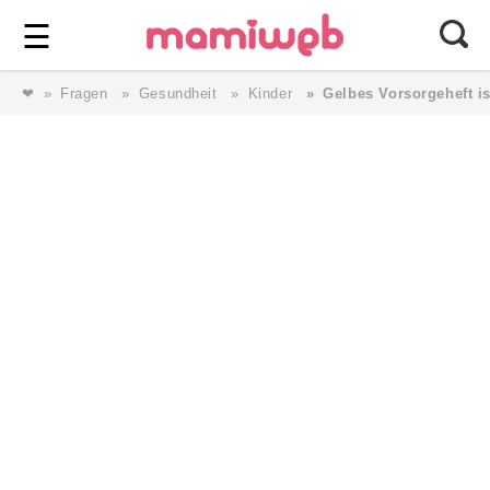
Login
⎯ Wir lieben Familie ⎯
☰
❤
Fragen
Gesundheit
Kinder
Gelbes Vorsorgeheft i
Login
Magazin
Forum
Service
AGB & Impressum