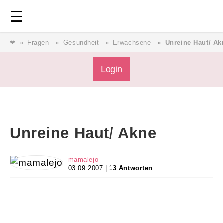
Login
⎯ Wir lieben Familie ⎯
☰
❤
Fragen
Gesundheit
Erwachsene
Unreine Haut/ Ak
Login
Login
Magazin
Unreine Haut/ Akne
Forum
mamalejo
03.09.2007 |
13 Antworten
Service
AGB & Impressum