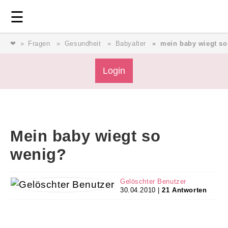
Login
⎯ Wir lieben Familie ⎯
☰
❤
Fragen
Gesundheit
Babyalter
mein baby wiegt so
Login
Login
Magazin
Mein baby wiegt so
Forum
wenig?
Service
Gelöschter Benutzer
30.04.2010 |
21 Antworten
AGB & Impressum