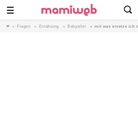
Login
⎯ Wir lieben Familie ⎯
☰
❤
Fragen
Ernährung
Babyalter
mit was ersetze ich 
Login
Magazin
Forum
Service
AGB & Impressum