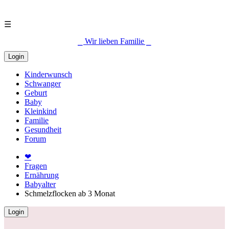
☰
⎯ Wir lieben Familie ⎯
Login
Kinderwunsch
Schwanger
Geburt
Baby
Kleinkind
Familie
Gesundheit
Forum
❤
Fragen
Ernährung
Babyalter
Schmelzflocken ab 3 Monat