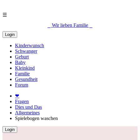
☰
⎯ Wir lieben Familie ⎯
Login
Kinderwunsch
Schwanger
Geburt
Baby
Kleinkind
Familie
Gesundheit
Forum
❤
Fragen
Dies und Das
Allgemeines
Spielebogen waschen
Login