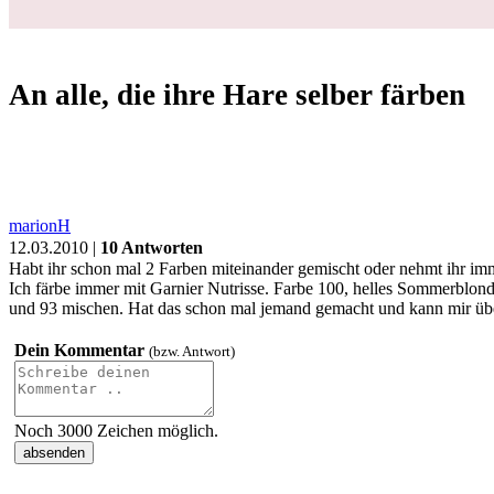
Schwanger
Geburt
Baby
Kleinkind
Familie
Gesundheit
Forum
❤
Fragen
Dies und Das
Allgemeines
An alle, die ihre Hare selber färben
Login
An alle, die ihre Hare selber färben