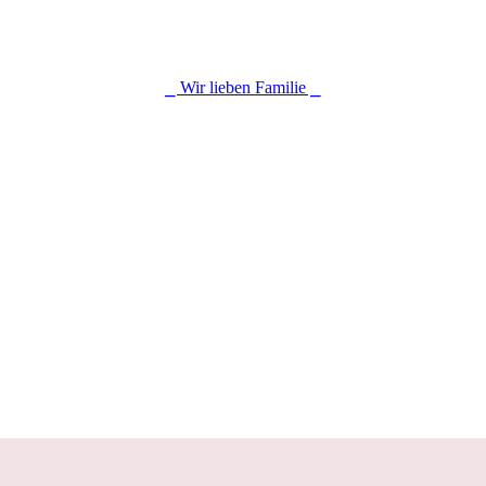
⎯ Wir lieben Familie ⎯