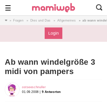
Login
⎯ Wir lieben Familie ⎯
☰
❤
Fragen
Dies und Das
Allgemeines
ab wann winde
Login
Login
Magazin
Ab wann windelgröße 3
Forum
midi von pampers
Service
ostseeschnuller
01.09.2008 |
9 Antworten
AGB & Impressum