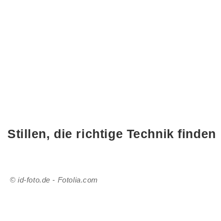
Stillen, die richtige Technik finden
© id-foto.de - Fotolia.com