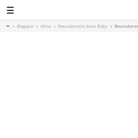
Login
⎯ Wir lieben Familie ⎯
☰
❤
Magazin
eXtra
Neurodermitis beim Baby
Neurodermi
Login
Magazin
Forum
Service
AGB & Impressum