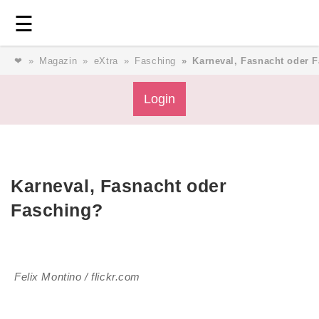
Login
⎯ Wir lieben Familie ⎯
☰
❤
Magazin
eXtra
Fasching
Karneval, Fasnacht oder 
Login
Magazin
Forum
Service
AGB & Impressum