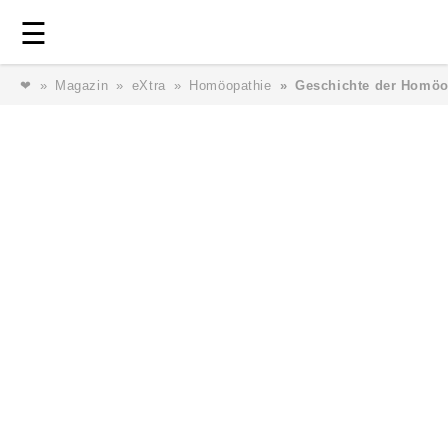
Login
⎯ Wir lieben Familie ⎯
☰
❤
Magazin
eXtra
Homöopathie
Geschichte der Homöo
Login
Magazin
Forum
Service
AGB & Impressum