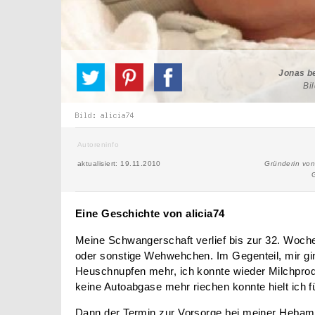
Jonas be
Bil
Autoreninfo
aktualisiert: 19.11.2010
Gründerin vo
G
Eine Geschichte von alicia74
Meine Schwangerschaft verlief bis zur
32. Woche
oder sonstige Wehwehchen. Im Gegenteil, mir gin
Heuschnupfen mehr, ich konnte wieder Milchprod
keine Autoabgase mehr riechen konnte hielt ich 
Dann der Termin zur Vorsorge bei meiner Hebamm