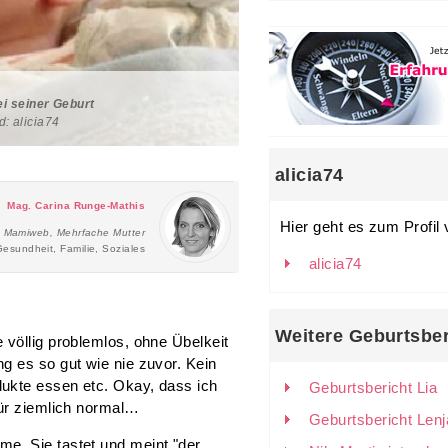
i seiner Geburt
d: alicia74
alicia74
Mag. Carina Runge-Mathis
Hier geht es zum Profil 
n Mamiweb, Mehrfache Mutter
esundheit, Familie, Soziales
alicia74
Weitere Geburtsber
 völlig problemlos, ohne Übelkeit
g es so gut wie nie zuvor. Kein
ukte essen etc. Okay, dass ich
Geburtsbericht Lia
für ziemlich normal…
Geburtsbericht Lenj
e. Sie tastet und meint "der