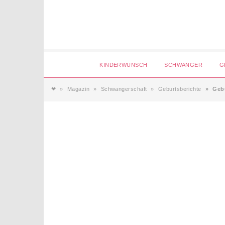
Login
KINDERWUNSCH
SCHWANGER
G
❤
Magazin
Schwangerschaft
Geburtsberichte
Geb
Magazin
Forum
Service
AGB & Impressum