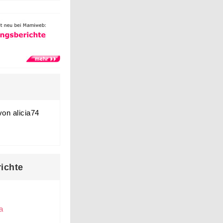
von alicia74
ichte
a