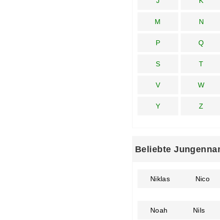
J
K
M
N
P
Q
S
T
V
W
Y
Z
Beliebte Jungenna
Niklas
Nico
Noah
Nils