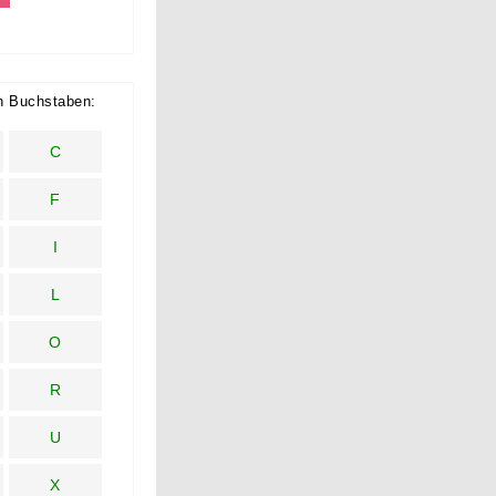
h Buchstaben:
C
F
I
L
O
R
U
X