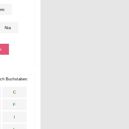
mi
Nia
N
ch Buchstaben:
C
F
I