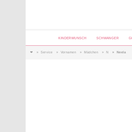
Login
KINDERWUNSCH
SCHWANGER
G
❤
Service
Vornamen
Mädchen
N
Neela
Magazin
Forum
Service
AGB & Impressum