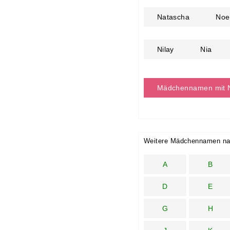
Natascha
Noe
Nilay
Nia
Mädchennamen mit 
Weitere Mädchennamen na
A
B
D
E
G
H