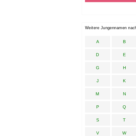
Weitere Jungennamen nac
A
B
D
E
G
H
J
K
M
N
P
Q
S
T
V
W