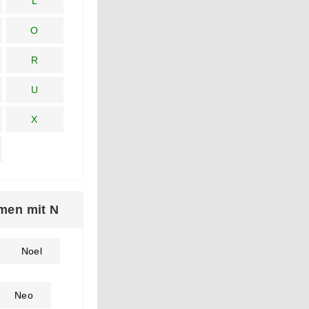
L
O
R
U
X
men mit N
Noel
Neo