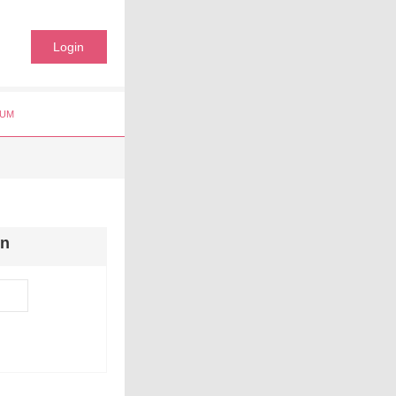
Login
UM
en