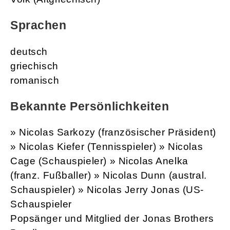
Login
Nicolas
Namenstag am: 05.12
Bedeutung
nike = der Sieg (Altgriechisch) laos = das