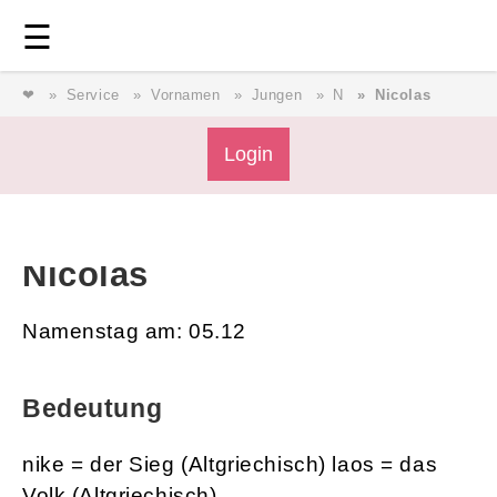
Login
⎯ Wir lieben Familie ⎯
☰
❤
Service
Vornamen
Jungen
N
Nicolas
Login
Magazin
Forum
Service
AGB & Impressum