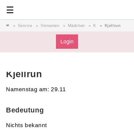
Login
⎯ Wir lieben Familie ⎯
☰
❤
Service
Vornamen
Mädchen
K
Kjellrun
Login
Login
Magazin
Kjellrun
Forum
Namenstag am: 29.11
Service
Bedeutung
AGB & Impressum
Nichts bekannt