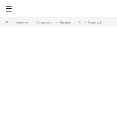
Login
⎯ Wir lieben Familie ⎯
☰
❤
Service
Vornamen
Jungen
K
Konrad
Login
Magazin
Forum
Service
AGB & Impressum