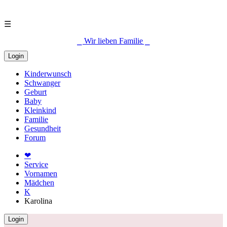
☰
⎯ Wir lieben Familie ⎯
Login
Kinderwunsch
Schwanger
Geburt
Baby
Kleinkind
Familie
Gesundheit
Forum
❤
Service
Vornamen
Mädchen
K
Karolina
Login