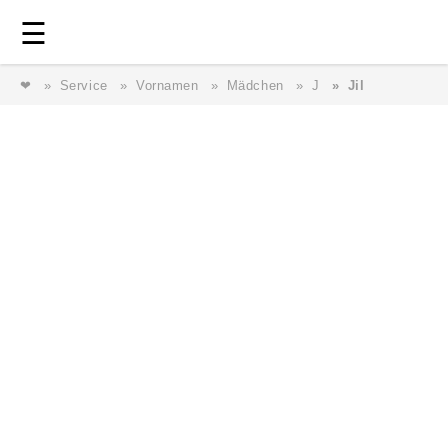
Login
⎯ Wir lieben Familie ⎯
☰
❤
Service
Vornamen
Mädchen
J
Jil
Login
Magazin
Forum
Service
AGB & Impressum