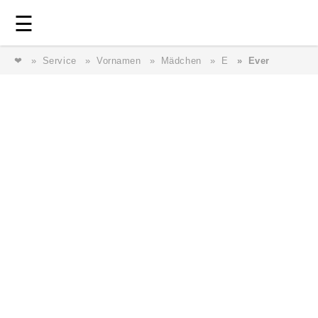
Login
⎯ Wir lieben Familie ⎯
☰
❤
Service
Vornamen
Mädchen
E
Ever
Login
Magazin
Forum
Service