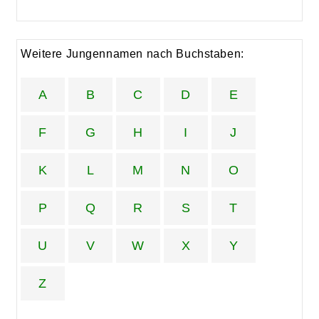
Weitere Jungennamen nach Buchstaben:
A
B
C
D
E
F
G
H
I
J
K
L
M
N
O
P
Q
R
S
T
U
V
W
X
Y
Z