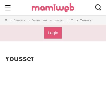
Login
⎯ Wir lieben Familie ⎯
☰
❤
Service
Vornamen
Jungen
Y
Youssef
Login
Login
Magazin
Youssef
Forum
Service
AGB & Impressum