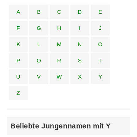
A
B
C
D
E
F
G
H
I
J
K
L
M
N
O
P
Q
R
S
T
U
V
W
X
Y
Z
Beliebte Jungennamen mit Y