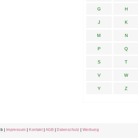
G
H
J
K
M
N
P
Q
S
T
V
W
Y
Z
b |
Impressum
|
Kontakt
|
AGB
|
Datenschutz
|
Werbung