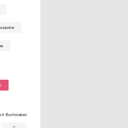
usanne
ne
S
ch Buchstaben:
C