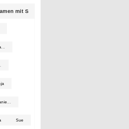
amen mit S
...
.
ja
nie...
a
Sue