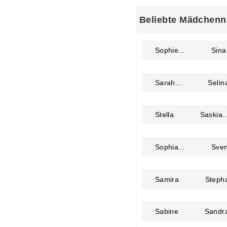
Beliebte Mädchenn
Sophie...
Sina
Sarah...
Selina
Stella
Saskia..
Sophia...
Sven
Samira
Stepha
Sabine
Sandr