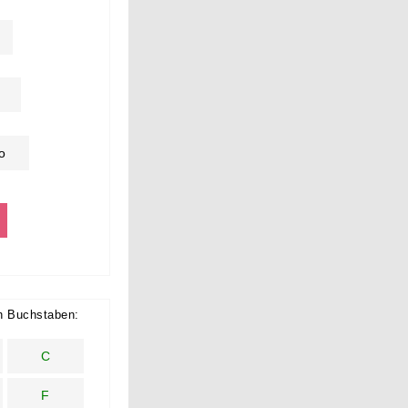
o
h Buchstaben:
C
F