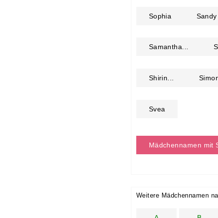
Sophia
Sandy
Samantha...
S
Shirin...
Simo
Svea
Mädchennamen mit 
Weitere Mädchennamen na
A
B