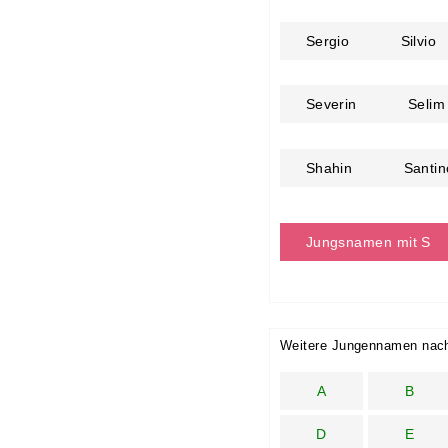
Sergio
Silvio
Severin
Selim
Shahin
Santin
Jungsnamen mit S
Weitere Jungennamen nac
A
B
D
E