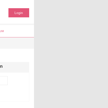
Login
UM
en