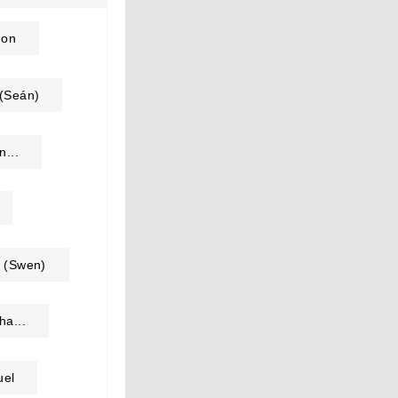
mon
(Seán)
n...
 (Swen)
ha...
el