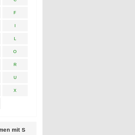
F
I
L
O
R
U
X
men mit S