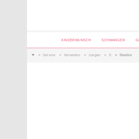
Login
KINDERWUNSCH
SCHWANGER
G
❤
Service
Vornamen
Jungen
S
Shahin
Magazin
Forum
Service
AGB & Impressum