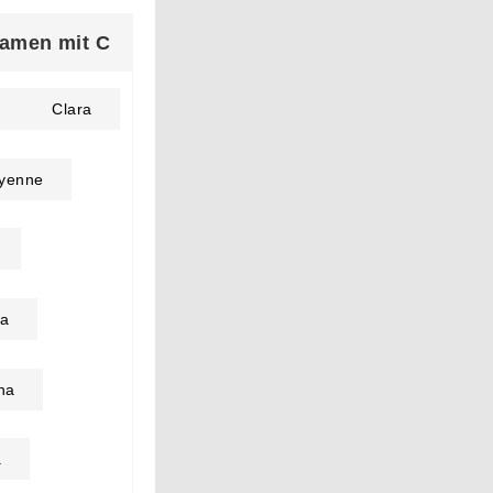
amen mit C
Clara
yenne
ra
ina
a