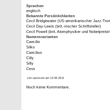
Cecil
Namenstag am: 21.11
Bedeutung
Cecil kommt vom altrömischen Familiennamen "Ca
(=blind, verblendet, nicht sehend) herleiten lässt
Namens Caecilie, der durch die Verehrung der Hl
bekannt wurde.
Sprachen
englisch
Bekannte Persönlichkeiten
Cecil Bridgewater (US-amerikanischer Jazz-Tro
Cecil Day-Lewis (brit.-irischer Schriftsteller)
Cecil Powell (brit. Atomphysiker und Nobelpreist
Namensvarianten