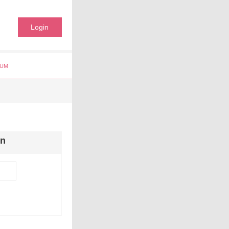
Login
UM
en