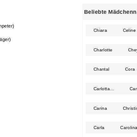
Beliebte Mädchenn
Chiara
Celine
Charlotte
Che
ecilius", der sich von "caecus"
Chantal
Cora
. Cecil ist die männliche Form des
. Caecilie von Rom im 3. Jhnd.
Carlotta...
Ca
Carina
Christ
mpeter)
Carla
Carolin
räger)