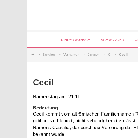
Login
KINDERWUNSCH
SCHWANGER
G
❤
Service
Vornamen
Jungen
C
Cecil
Magazin
Forum
Service
AGB & Impressum