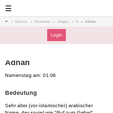
Login
⎯ Wir lieben Familie ⎯
☰
❤
Service
Vornamen
Jungen
A
Adnan
Login
Login
Magazin
Adnan
Forum
Namenstag am: 01.06
Service
Bedeutung
AGB & Impressum
Sehr alter (vor-islamischer) arabischer
Name, der soviel wie "Ruf zum Gebet"