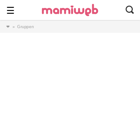
Login
⎯ Wir lieben Familie ⎯
☰
❤
Gruppen
Login
Magazin
Forum
Service
AGB & Impressum