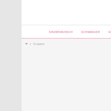
Login
KINDERWUNSCH
SCHWANGER
G
❤
Gruppen
Magazin
Forum
Service
AGB & Impressum