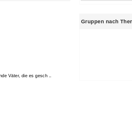
Gruppen nach The
Alle Gruppen
Kinder wi
wie ich
Väter wie ich
Es
Klatsch u. Tratsch
Gesu
Erziehung
Schule u. Bil
Politik
Beruf/Fin./Recht
Heim u. Garten
Andere
nde Väter, die es gesch ..