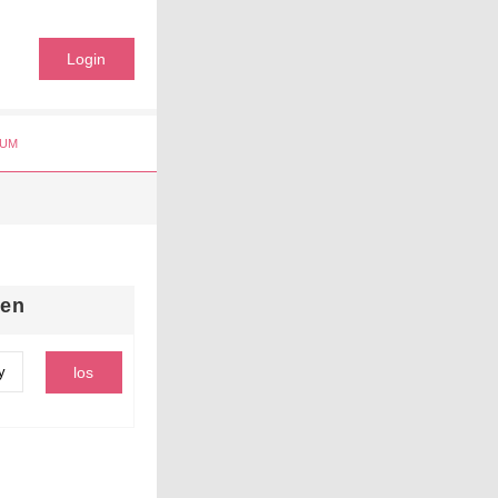
Login
UM
hen