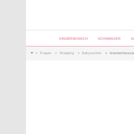
Login
KINDERWUNSCH
SCHWANGER
G
❤
Fragen
Shopping
Babysachen
krankenhausa
Magazin
Forum
Service
AGB & Impressum