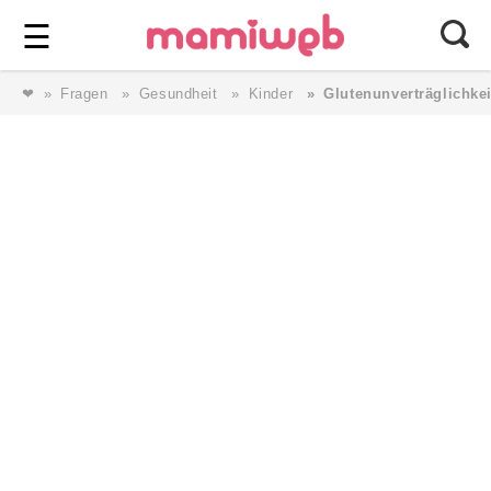
Login
⎯ Wir lieben Familie ⎯
☰
❤
Fragen
Gesundheit
Kinder
Glutenunverträglichkei
Login
Magazin
Forum
Service
AGB & Impressum