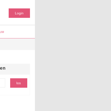
Login
UM
hen