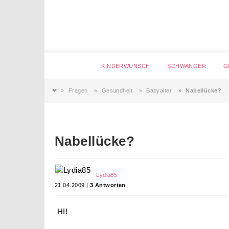
Login
KINDERWUNSCH
SCHWANGER
G
❤
Fragen
Gesundheit
Babyalter
Nabellücke?
Magazin
Forum
Service
AGB & Impressum