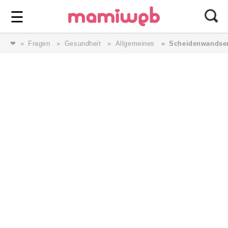
Login
⎯ Wir lieben Familie ⎯
☰
❤
Fragen
Gesundheit
Allgemeines
Scheidenwandse
Login
Magazin
Forum
Service
AGB & Impressum